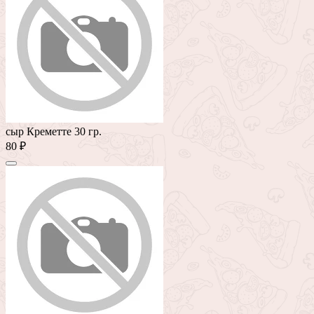
сыр Креметте 30 гр.
80 ₽