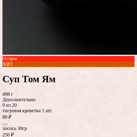
Острое
ХИТ
Суп Том Ям
498 г
Дополнительно
0
из 20
тигровая креветка 1 шт.
80 ₽
лосось 30гр
250 ₽